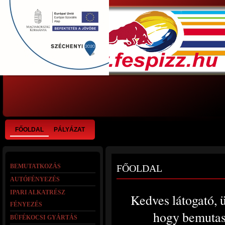
FŐOLDAL
PÁLYÁZAT
BEMUTATKOZÁS
FŐOLDAL
AUTÓFÉNYEZÉS
IPARI ALKATRÉSZ
Kedves látogató, 
FÉNYEZÉS
hogy bemutass
BÜFÉKOCSI GYÁRTÁS