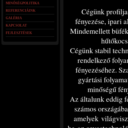
MINŐSÉGPOLITIKA
Cégünk profilj
REFERENCIÁINK
GALÉRIA
fényezése, ipari a
KAPCSOLAT
Mindemellett büféko
FEJLESZTÉSEK
hűtőkocs
Cégünk stabil techn
rendelkező folyam
fényezéséhez. Sza
gyártási folyama
minőségű fény
Az általunk eddig f
számos országában
amelyek világvisz