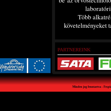
be az orvostechnoló
laboratór
Több alkatré
követelményeket t
PARTNEREINK
Minden jog fenntartva - Fespi